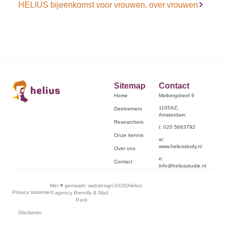
HELIUS bijeenkomst voor vrouwen, over vrouwen
Sitemap
Contact
Home
Meibergdreef 9
1105AZ,
Deelnemers
Amsterdam
Researchers
t: 020 5663792
Onze kennis
w:
www.heliusstudy.nl
Over ons
e:
Contact
info@heliusstudie.nl
Met ♥︎ gemaakt:
webdesign
2026
|
Helius
Privacy statement
agency Brendly
&
Mad
Pack
Disclaimer