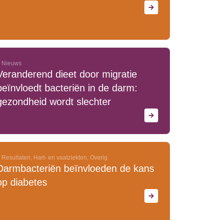
Nieuws
Veranderend dieet door migratie
beïnvloedt bacteriën in de darm:
gezondheid wordt slechter
Resultaten
,
Hart- en vaatziekten
,
Overig
Darmbacteriën beïnvloeden de kans
op diabetes