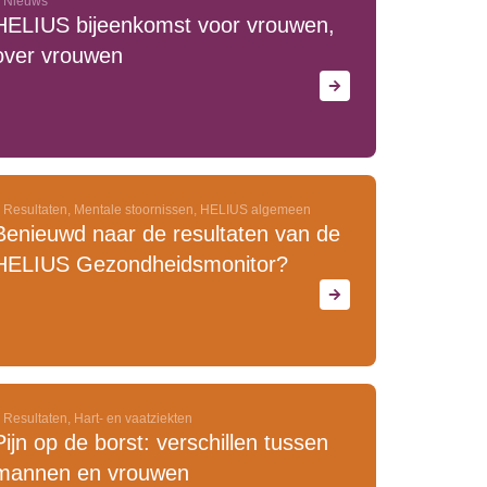
Nieuws
HELIUS bijeenkomst voor vrouwen,
over vrouwen
Resultaten
,
Mentale stoornissen
,
HELIUS algemeen
Benieuwd naar de resultaten van de
HELIUS Gezondheidsmonitor?
Resultaten
,
Hart- en vaatziekten
Pijn op de borst: verschillen tussen
mannen en vrouwen