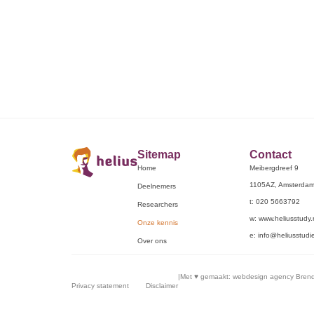
Sitemap
Contact
Home
Meibergdreef 9
1105AZ, Amsterda
Deelnemers
t: 020 5663792
Researchers
w: www.heliusstudy.
Onze kennis
e: info@heliusstudie
Over ons
|
Met ♥︎ gemaakt:
webdesign agency Bren
Privacy statement
Disclaimer