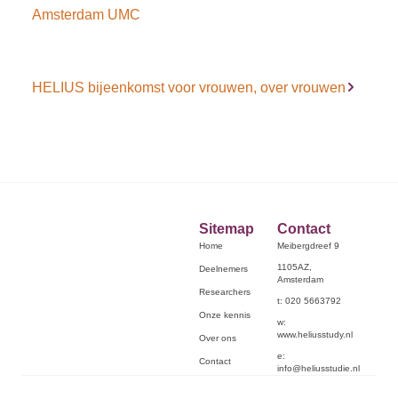
Amsterdam UMC
HELIUS bijeenkomst voor vrouwen, over vrouwen
Sitemap
Contact
Home
Meibergdreef 9
1105AZ,
Deelnemers
Amsterdam
Researchers
t: 020 5663792
Onze kennis
w:
www.heliusstudy.nl
Over ons
e:
Contact
info@heliusstudie.nl