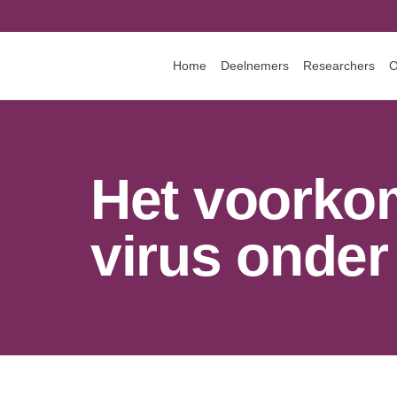
Home
Deelnemers
Researchers
O
Het voorkom
virus onde