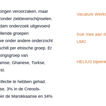
ekingen veroorzaken, maar
Vacature Werk
zonder ziekteverschijnselen.
rdam onderzoek uitgevoerd
llende groepen
Doe mee aan d
we onder andere onderzocht
UMC
chilt per etnische groep. Er
kingsgroep van
HELIUS bijeenk
amse, Ghanese, Turkse,
st.
fectie te hebben gehad.
e, 3% in de Creools-
der de Marokkaanse en 34%