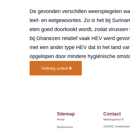
De gevonden verschillen weerspiegelen waar
leef- en eetgewoontes. Zo is het bij Surinam
eten goed doorkookt wordt, zodat virussen
bij Ghanezen relatief vaak HEV werd gev
met een ander type HEV dat in het land va
opgelopen door mindere hygiënische omst
Volledig artikel
Sitemap
Contact
Home
Meibergdreef 9
1105AZ, Amsterda
Deelnemers