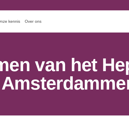
nze kennis
Over ons
en van het Hep
r Amsterdamme