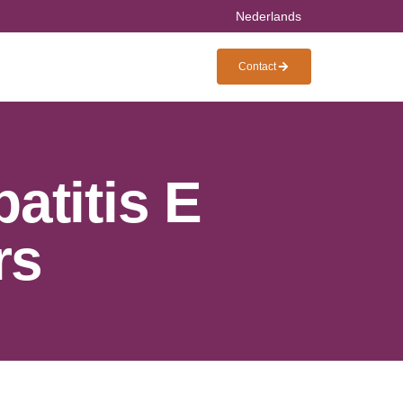
Nederlands
Contact
atitis E
rs