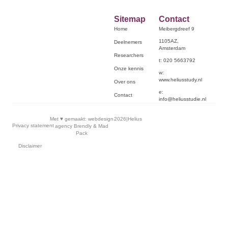
Sitemap
Contact
Home
Meibergdreef 9
1105AZ,
Deelnemers
Amsterdam
Researchers
t: 020 5663792
Onze kennis
w:
www.heliusstudy.nl
Over ons
e:
Contact
info@heliusstudie.nl
Met ♥︎ gemaakt:
webdesign
2026
|
Helius
Privacy statement
agency Brendly
&
Mad
Pack
Disclaimer