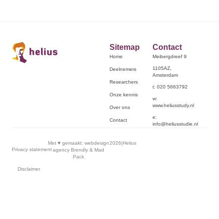
Sitemap
Contact
Home
Meibergdreef 9
1105AZ,
Deelnemers
Amsterdam
Researchers
t: 020 5663792
Onze kennis
w:
www.heliusstudy.nl
Over ons
e:
Contact
info@heliusstudie.nl
Met ♥︎ gemaakt:
webdesign
2026
|
Helius
Privacy statement
agency Brendly
&
Mad
Pack
Disclaimer