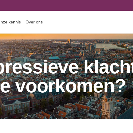
nze kennis
Over ons
ressieve klach
tie voorkomen?