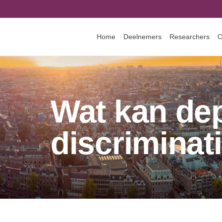
Home
Deelnemers
Researchers
O
Wat kan dep
discrimina