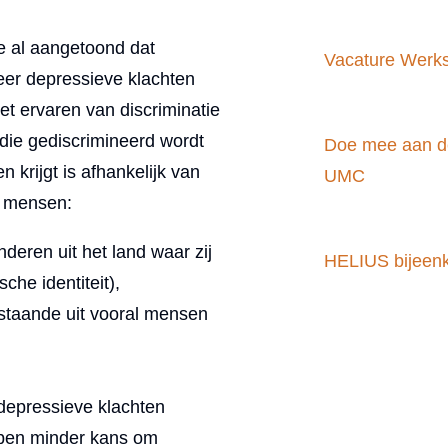
e al aangetoond dat
Vacature Werk
er depressieve klachten
t ervaren van discriminatie
 die gediscrimineerd wordt
Doe mee aan d
n krijgt is afhankelijk van
UMC
j mensen:
deren uit het land waar zij
HELIUS bijeenk
he identiteit),
estaande uit vooral mensen
depressieve klachten
bben minder kans om